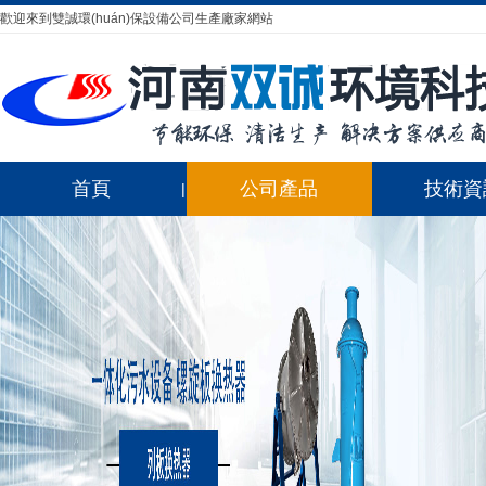
歡迎來到雙誠環(huán)保設備公司生產廠家網站
首頁
公司產品
技術資