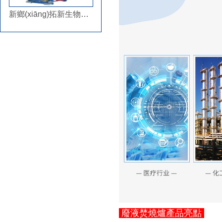
新鄉(xiāng)拓新生物合作項目螺旋板換熱器
廢液焚燒爐產品亮點