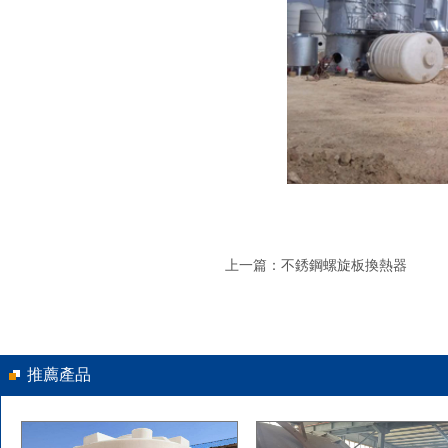
上一篇：不銹鋼螺旋板換熱器
推薦產品