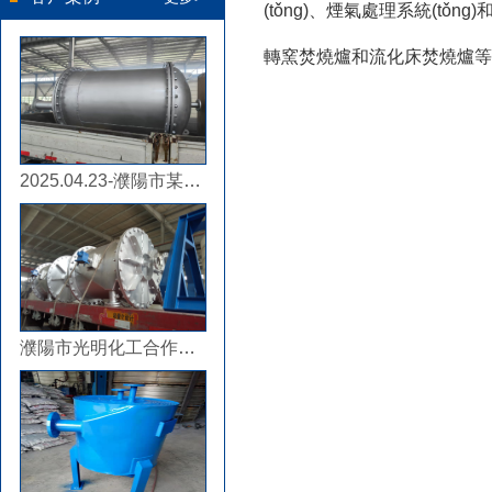
(tǒng)、煙氣處理系統(t
轉窯焚燒爐和流化床焚燒爐等
2025.04.23-濮陽市某化工有限公司列板換熱器KLC0.5-60發(fā)貨
濮陽市光明化工合作板式換熱器