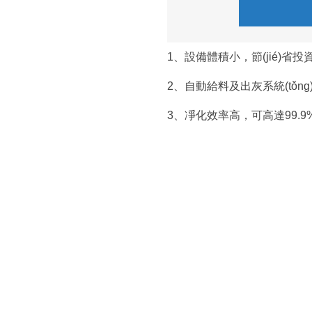
1、設備體積小，節(jié)
2、自動給料及出灰系統(tǒng)
3、凈化效率高，可高達99.9