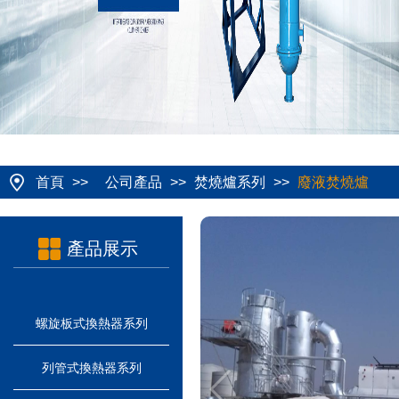
首頁
>>
公司產品
>>
焚燒爐系列
>>
廢液焚燒爐
產品展示
螺旋板式換熱器系列
列管式換熱器系列