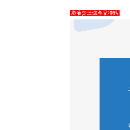
廢液焚燒爐產品特點