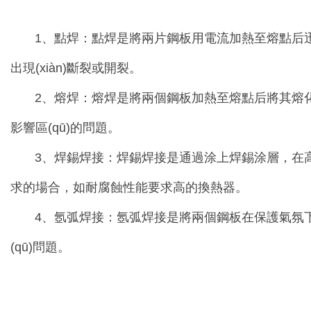
1、點焊：點焊是將兩片鋼板用電流加熱至熔點后迅速壓合
出現(xiàn)斷裂或開裂。
2、熔焊：熔焊是將兩個鋼板加熱至熔點后將其熔化并焊接
影響區(qū)的問題。
3、焊錫焊接：焊錫焊接是通過涂上焊錫涂層，在高溫
求的場合，如耐腐蝕性能要求高的換熱器。
4、氬弧焊接：氬弧焊接是將兩個鋼板在保護氣氛下進行焊接
(qū)問題。