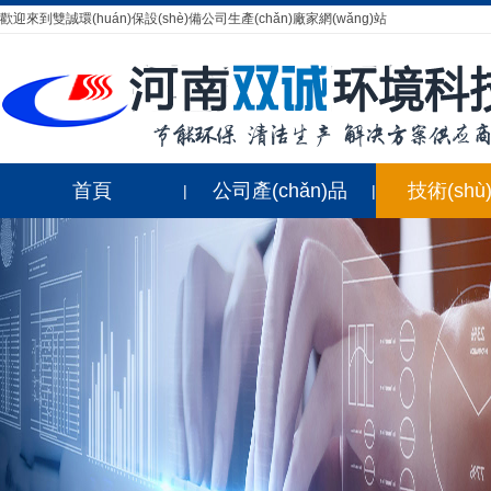
歡迎來到雙誠環(huán)保設(shè)備公司生產(chǎn)廠家網(wǎng)站
首頁
公司產(chǎn)品
技術(shù