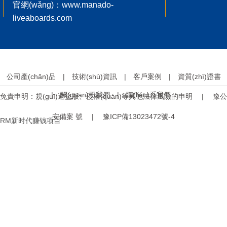
官網(wǎng)：www.manado-
liveaboards.com
公司產(chǎn)品
|
技術(shù)資訊
|
客戶案例
|
資質(zhì)證書
|
關(guān)于我們
|
聯(lián)系我們
免責申明：規(guī)避盜版、侵權(quán)等其他法律風險的申明 |
豫公
安備案 號 |
豫ICP備13023472號-4
RM新时代赚钱项目