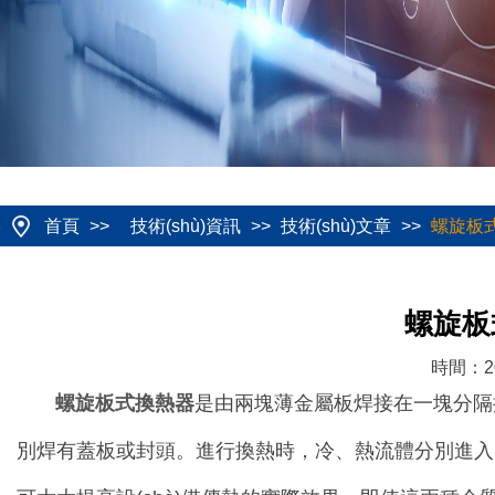
首頁
>>
技術(shù)資訊
>>
技術(shù)文章
>>
螺旋板式
螺旋板
時間：20
螺旋板式換熱器
是由兩塊薄金屬板焊接在一塊分隔擋板
別焊有蓋板或封頭。進行換熱時，冷、熱流體分別進入兩條