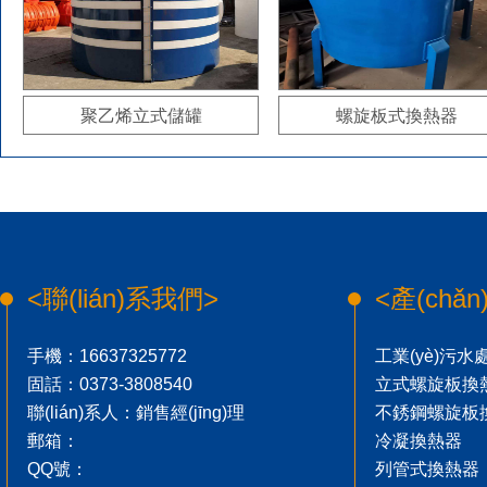
聚乙烯立式儲罐
螺旋板式換熱器
<聯(lián)系我們>
<產(chǎ
手機：16637325772
工業(yè)污水處
固話：0373-3808540
立式螺旋板換
聯(lián)系人：銷售經(jīng)理
不銹鋼螺旋板
郵箱：
冷凝換熱器
QQ號：
列管式換熱器