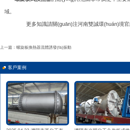
域。
更多知識請關(guān)注河南雙誠環(huán)境官網
上一篇：螺旋板換熱器流體誘發(fā)振動
客戶案例