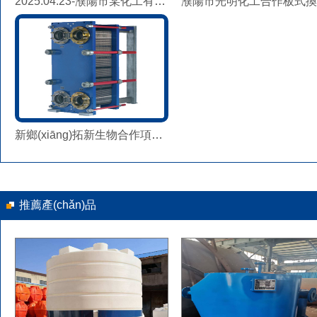
2025.04.23-濮陽市某化工有限公司列板換熱器KLC0.5-60發(fā)貨
新鄉(xiāng)拓新生物合作項目螺旋板換熱器
推薦產(chǎn)品