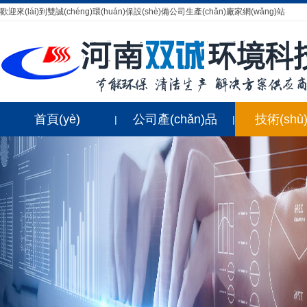
歡迎來(lái)到雙誠(chéng)環(huán)保設(shè)備公司生產(chǎn)廠家網(wǎng)站
首頁(yè)
公司產(chǎn)品
技術(shù