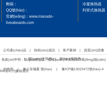
郵箱：
冷凝換熱器
QQ號(hào)：
列管式換熱器
官網(wǎng)：www.manado-
liveaboards.com
公司產(chǎn)品
|
技術(shù)資訊
|
客戶案例
|
資質(zhì)證書
|
關(guān)于我們
|
聯(lián)系我們
免責(zé)申明：規(guī)避盜版、侵權(quán)等其他法律風(fēng)險(xiǎn)
的申明 |
豫公安備案 號(hào) |
豫ICP備13023472號(hào)-4
RM新时代赚钱项目