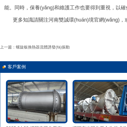
能。同時，保養(yǎng)和維護工作也要得到重視，
更多知識請關注河南雙誠環(huán)境官網(wǎng)，
上一篇：螺旋板換熱器流體誘發(fā)振動
客戶案例