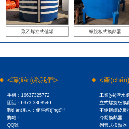
聚乙烯立式儲罐
螺旋板式換熱器
<聯(lián)系我們>
<產(chǎ
手機：16637325772
工業(yè)污
固話：0373-3808540
立式螺旋板換
聯(lián)系人：銷售經(jīng)理
不銹鋼螺旋板
郵箱：
冷凝換熱器
QQ號：
列管式換熱器