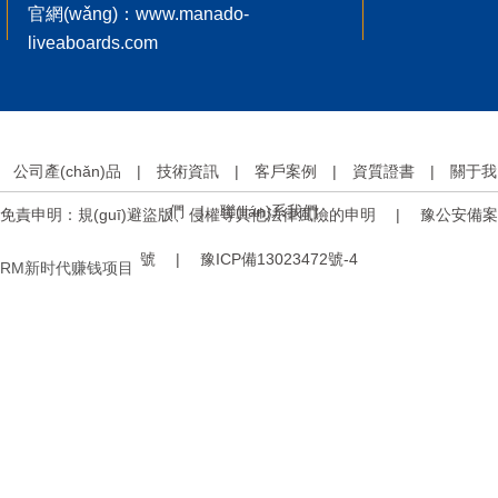
官網(wǎng)：www.manado-
liveaboards.com
公司產(chǎn)品
|
技術資訊
|
客戶案例
|
資質證書
|
關于我
們
|
聯(lián)系我們
免責申明：規(guī)避盜版、侵權等其他法律風險的申明 |
豫公安備案
號 |
豫ICP備13023472號-4
RM新时代赚钱项目