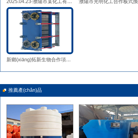
2025.04.23-濮陽市某化工有限公司列板換熱器KLC0.5-60發(fā)貨
新鄉(xiāng)拓新生物合作項目螺旋板換熱器
推薦產(chǎn)品