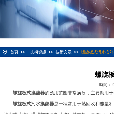
首頁
>>
技術資訊
>>
技術文章
>>
螺旋板式污水換熱器
螺旋板
時間：20
螺旋板式換熱器
的應用范圍非常廣泛，主要應用于石油化工
螺旋板式污水換熱器
是一種常用于熱回收和能量利用