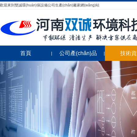
歡迎來到雙誠環(huán)保設備公司生產(chǎn)廠家網(wǎng)站
首頁
公司產(chǎn)品
技術資